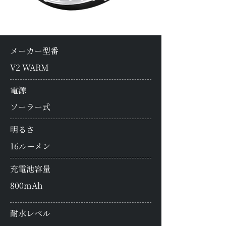
メーカー型番
V2 WARM
電源
ソーラー式
明るさ
16ルーメン
充電池容量
800mAh
耐水レベル